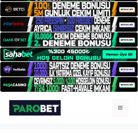
İçeriğe
atla
Menü