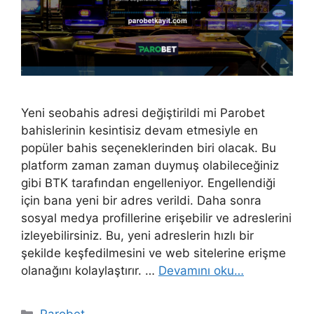
Yeni seobahis adresi değiştirildi mi Parobet
bahislerinin kesintisiz devam etmesiyle en
popüler bahis seçeneklerinden biri olacak. Bu
platform zaman zaman duymuş olabileceğiniz
gibi BTK tarafından engelleniyor. Engellendiği
için bana yeni bir adres verildi. Daha sonra
sosyal medya profillerine erişebilir ve adreslerini
izleyebilirsiniz. Bu, yeni adreslerin hızlı bir
şekilde keşfedilmesini ve web sitelerine erişme
olanağını kolaylaştırır. …
Devamını oku…
Kategoriler