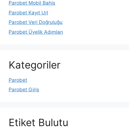
Parobet Mobil Bahis
Parobet Kayıt Url
Parobet Veri Doğruluğu
Parobet Üyelik Adımları
Kategoriler
Parobet
Parobet Giriş
Etiket Bulutu