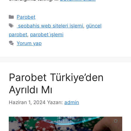
Kategoriler
Parobet
Etiketler
seobahis web siteleri işlemi
,
güncel
parobet
,
parobet i̇şlemi
Yorum yap
Parobet Türkiye’den
Ayrıldı Mı
Haziran 1, 2024
Yazarı:
admin