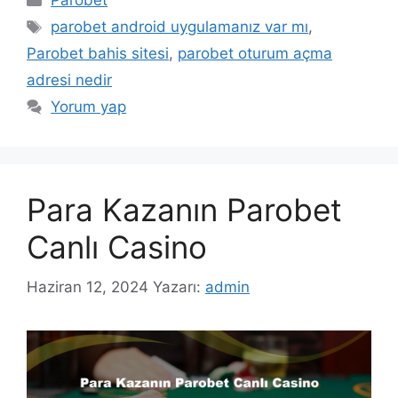
Parobet
Etiketler
parobet android uygulamanız var mı
,
Parobet bahis sitesi
,
parobet oturum açma
adresi nedir
Yorum yap
Para Kazanın Parobet
Canlı Casino
Haziran 12, 2024
Yazarı:
admin