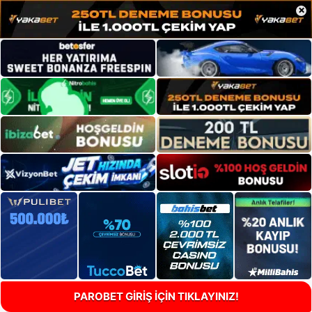
×
PAROBET GİRİŞ İÇİN TIKLAYINIZ!