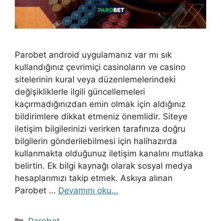
Parobet android uygulamanız var mı sık
kullandığınız çevrimiçi casinoların ve casino
sitelerinin kural veya düzenlemelerindeki
değişikliklerle ilgili güncellemeleri
kaçırmadığınızdan emin olmak için aldığınız
bildirimlere dikkat etmeniz önemlidir. Siteye
iletişim bilgilerinizi verirken tarafınıza doğru
bilgilerin gönderilebilmesi için halihazırda
kullanmakta olduğunuz iletişim kanalını mutlaka
belirtin. Ek bilgi kaynağı olarak sosyal medya
hesaplarımızı takip etmek. Askıya alınan
Parobet …
Devamını oku…
Kategoriler