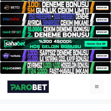
İçeriğe
atla
Menü