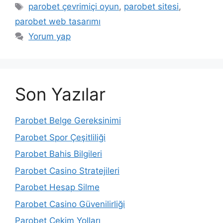
Etiketler
parobet çevrimiçi oyun
,
parobet sitesi
,
parobet web tasarımı
Yorum yap
Son Yazılar
Parobet Belge Gereksinimi
Parobet Spor Çeşitliliği
Parobet Bahis Bilgileri
Parobet Casino Stratejileri
Parobet Hesap Silme
Parobet Casino Güvenilirliği
Parobet Çekim Yolları