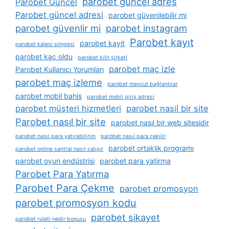
parobet güncel adres
Parobet Güncel
Parobet güncel adresi
parobet güvenilebilir mi
parobet güvenlir mi
parobet instagram
Parobet kayıt
parobet kayit
parobet kalesi simgesi
parobet kaç oldu
parobet kilit şirketi
parobet maç izle
Parobet Kullanıcı Yorumları
parobet maç izleme
parobet mevcut bağlantılar
parobet mobil bahis
parobet mobil giriş adresi
parobet müşteri hizmetleri
parobet nasil bir site
Parobet nasıl bir site
parobet nasıl bir web sitesidir
parobet nasıl para yatırabilirim
parobet nasıl para çekilir
parobet ortaklık programı
parobet online santral nasıl çalışır
parobet oyun endüstrisi
parobet para yatirma
Parobet Para Yatırma
Parobet Para Çekme
parobet promosyon
parobet promosyon kodu
parobet sikayet
parobet ruleti nedir bonusu