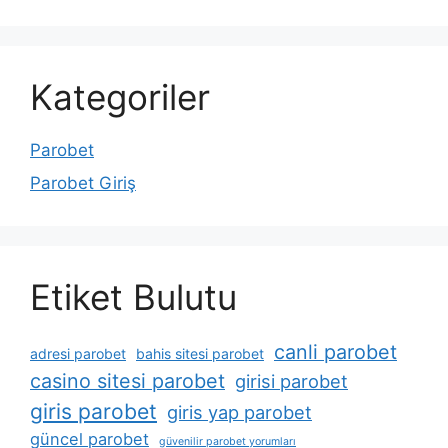
Kategoriler
Parobet
Parobet Giriş
Etiket Bulutu
canli parobet
adresi parobet
bahis sitesi parobet
casino sitesi parobet
girisi parobet
giris parobet
giris yap parobet
güncel parobet
güvenilir parobet yorumları