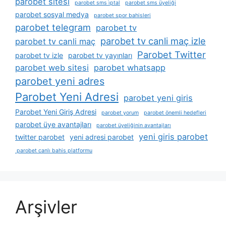
parobet sitesi
parobet sms i̇ptal
parobet sms üyeliği
parobet sosyal medya
parobet spor bahisleri
parobet telegram
parobet tv
parobet tv canli maç izle
parobet tv canli maç
Parobet Twitter
parobet tv izle
parobet tv yayınları
parobet web sitesi
parobet whatsapp
parobet yeni adres
Parobet Yeni Adresi
parobet yeni giris
Parobet Yeni Giriş Adresi
parobet yorum
parobet önemli hedefleri
parobet üye avantajları
parobet üyeliğinin avantajları
yeni giris parobet
twitter parobet
yeni adresi parobet
parobet canlı bahis platformu
Arşivler