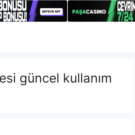
esi güncel kullanım