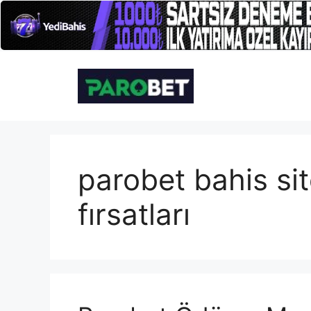
İçeriğe
atla
parobet bahis sit
fırsatları