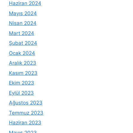
Haziran 2024
Mayıs 2024
Nisan 2024
Mart 2024
Şubat 2024
Ocak 2024
Aralık 2023
Kasım 2023
Ekim 2023
Eylül 2023
Ağustos 2023
Temmuz 2023
Haziran 2023
Mayıs 2023