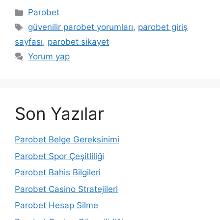
Kategoriler
Parobet
Etiketler
güvenilir parobet yorumları
,
parobet giriş
sayfası
,
parobet sikayet
Yorum yap
Son Yazılar
Parobet Belge Gereksinimi
Parobet Spor Çeşitliliği
Parobet Bahis Bilgileri
Parobet Casino Stratejileri
Parobet Hesap Silme