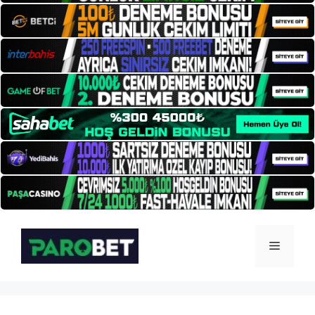
İçeriğe
atla
Menü