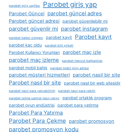
Parobet giriş yap
parobet giriş sayfası
parobet güncel adres
Parobet Güncel
Parobet güncel adresi
parobet güvenilebilir mi
parobet güvenlir mi
parobet instagram
Parobet kayıt
parobet kayit
parobet kalesi simgesi
parobet kaç oldu
parobet kilit şirketi
parobet maç izle
Parobet Kullanıcı Yorumları
parobet maç izleme
parobet mevcut bağlantılar
parobet mobil bahis
parobet mobil giriş adresi
parobet müşteri hizmetleri
parobet nasil bir site
Parobet nasıl bir site
parobet nasıl bir web sitesidir
parobet nasıl para yatırabilirim
parobet nasıl para çekilir
parobet ortaklık programı
parobet online santral nasıl çalışır
parobet oyun endüstrisi
parobet para yatirma
Parobet Para Yatırma
Parobet Para Çekme
parobet promosyon
parobet promosyon kodu