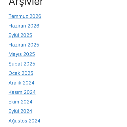
Arşivler
Temmuz 2026
Haziran 2026
Eylül 2025
Haziran 2025
Mayıs 2025
Şubat 2025
Ocak 2025
Aralık 2024
Kasım 2024
Ekim 2024
Eylül 2024
Ağustos 2024