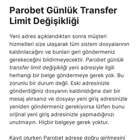
Parobet Günlük Transfer
Limit Değişikliği
Yeni adres açıklandıktan sonra müşteri
hizmetleri size ulaşarak tüm sistem dosyalarının
kaldırılacağını ve bunları geri göndermeniz
gerekeceğini bildirmeyecektir.
Parobet günlük
transfer limit değişikliği
yeni adresiyle ilgili
herhangi bir belge göndermeye gerek yok. Bu
zorunlu bir durum değil. Eski adresinizle
gönderdiğiniz dosyanın kaldırıldığına dair bir
mesaj alırsanız ve dosyayı yeni giriş adresinizle
yeniden göndermeniz gerekiyorsa lütfen bunu
orijinal yeni giriş adresinizle yapmadığınızı
unutmayın. Hiçbir belgeye gerek yoktur.
Kayıt olurken Parobet adrese doğru girilmesini