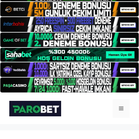
İçeriğe
atla
Menü