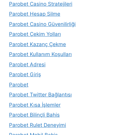
Parobet Casino Stratejileri
Parobet Hesap Silme
Parobet Casino Güvenilirliği
Parobet Çekim Yolları
Parobet Kazanç Çekme
Parobet Kullanım Koşulları
Parobet Adresi
Parobet Giriş
Parobet
Parobet Twitter Bağlantısı
Parobet Kısa İşlemler
Parobet Bilinçli Bahis
Parobet Rulet Deneyimi