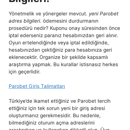
Yönetmelik ve yönergeler mevcut.
yeni Parobet
adres bilgileri.
ödemesini durdurmanın
prosedürü nedir? Kuponu onay süresinden önce
iptal ederseniz paranız hesabınızdan geri alınır.
Oyun ertelendiğinde veya iptal edildiğinde,
hesabınızdan çektiğiniz para hesabınıza geri
eklenecektir. Organize bir şekilde kapsamlı
araştırma yapmak. Bu kurallar istisnasız herkes
için geçerlidir.
Parobet Giriş Talimatları
Türkiye’de ikamet ettiğiniz ve Parobet tercih
ettiğiniz için tek sorun yeni bir giriş adresi
oluşturmanız gerekmesidir. Bu nedenle,
bilmediğiniz oturum açma adreslerini
araştırırken ve kullanırken dikkatli olun. Üye