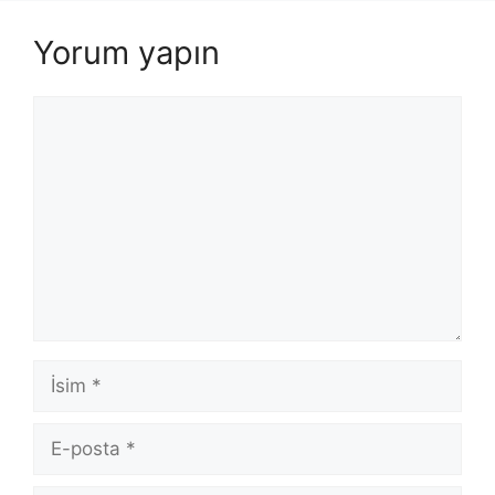
Yorum yapın
Yorum
İsim
E-
posta