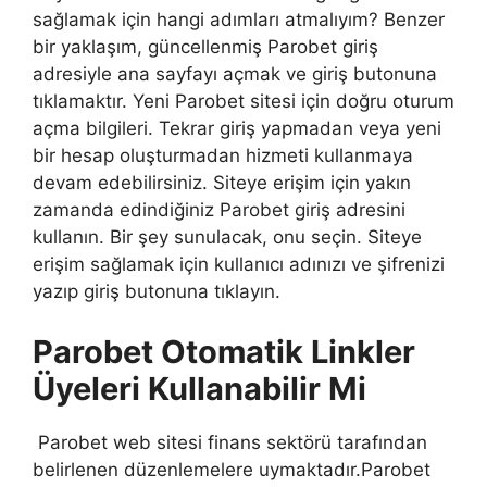
sağlamak için hangi adımları atmalıyım? Benzer
bir yaklaşım, güncellenmiş Parobet giriş
adresiyle ana sayfayı açmak ve giriş butonuna
tıklamaktır. Yeni Parobet sitesi için doğru oturum
açma bilgileri. Tekrar giriş yapmadan veya yeni
bir hesap oluşturmadan hizmeti kullanmaya
devam edebilirsiniz. Siteye erişim için yakın
zamanda edindiğiniz Parobet giriş adresini
kullanın. Bir şey sunulacak, onu seçin. Siteye
erişim sağlamak için kullanıcı adınızı ve şifrenizi
yazıp giriş butonuna tıklayın.
Parobet Otomatik Linkler
Üyeleri Kullanabilir Mi
Parobet web sitesi finans sektörü tarafından
belirlenen düzenlemelere uymaktadır.Parobet