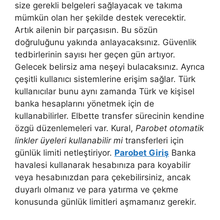
size gerekli belgeleri sağlayacak ve takıma
mümkün olan her şekilde destek verecektir.
Artık ailenin bir parçasısın. Bu sözün
doğruluğunu yakında anlayacaksınız. Güvenlik
tedbirlerinin sayısı her geçen gün artıyor.
Gelecek belirsiz ama neşeyi bulacaksınız. Ayrıca
çeşitli kullanıcı sistemlerine erişim sağlar. Türk
kullanıcılar bunu aynı zamanda Türk ve kişisel
banka hesaplarını yönetmek için de
kullanabilirler. Elbette transfer sürecinin kendine
özgü düzenlemeleri var. Kural,
Parobet otomatik
linkler üyeleri kullanabilir mi
transferleri için
günlük limiti netleştiriyor.
Parobet Giriş
Banka
havalesi kullanarak hesabınıza para koyabilir
veya hesabınızdan para çekebilirsiniz, ancak
duyarlı olmanız ve para yatırma ve çekme
konusunda günlük limitleri aşmamanız gerekir.