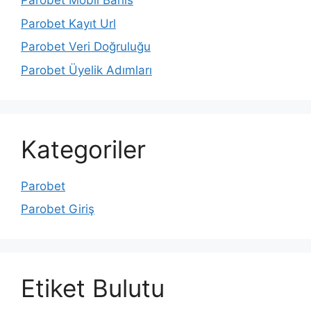
Parobet Mobil Bahis
Parobet Kayıt Url
Parobet Veri Doğruluğu
Parobet Üyelik Adımları
Kategoriler
Parobet
Parobet Giriş
Etiket Bulutu