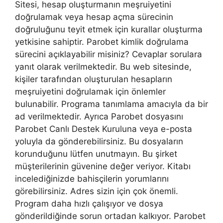
Sitesi, hesap oluşturmanın meşruiyetini
doğrulamak veya hesap açma sürecinin
doğruluğunu teyit etmek için kurallar oluşturma
yetkisine sahiptir. Parobet kimlik doğrulama
sürecini açıklayabilir misiniz? Cevaplar sorulara
yanıt olarak verilmektedir. Bu web sitesinde,
kişiler tarafından oluşturulan hesapların
meşruiyetini doğrulamak için önlemler
bulunabilir. Programa tanımlama amacıyla da bir
ad verilmektedir. Ayrıca Parobet dosyasını
Parobet Canlı Destek Kuruluna veya e-posta
yoluyla da gönderebilirsiniz. Bu dosyaların
korunduğunu lütfen unutmayın. Bu şirket
müşterilerinin güvenine değer veriyor. Kitabı
incelediğinizde bahisçilerin yorumlarını
görebilirsiniz. Adres sizin için çok önemli.
Program daha hızlı çalışıyor ve dosya
gönderildiğinde sorun ortadan kalkıyor. Parobet