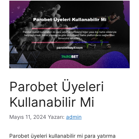
Parobet Üyeleri
Kullanabilir Mi
Mayıs 11, 2024
Yazarı:
admin
Parobet üyeleri kullanabilir mi para yatırma