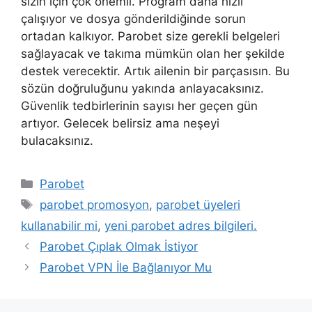
sizin için çok önemli. Program daha hızlı
çalışıyor ve dosya gönderildiğinde sorun
ortadan kalkıyor. Parobet size gerekli belgeleri
sağlayacak ve takıma mümkün olan her şekilde
destek verecektir. Artık ailenin bir parçasısın. Bu
sözün doğruluğunu yakında anlayacaksınız.
Güvenlik tedbirlerinin sayısı her geçen gün
artıyor. Gelecek belirsiz ama neşeyi
bulacaksınız.
Kategoriler
Parobet
Etiketler
parobet promosyon
,
parobet üyeleri
kullanabilir mi
,
yeni parobet adres bilgileri.
Yazı
Parobet Çıplak Olmak İstiyor
dolaşımı
Parobet VPN İle Bağlanıyor Mu