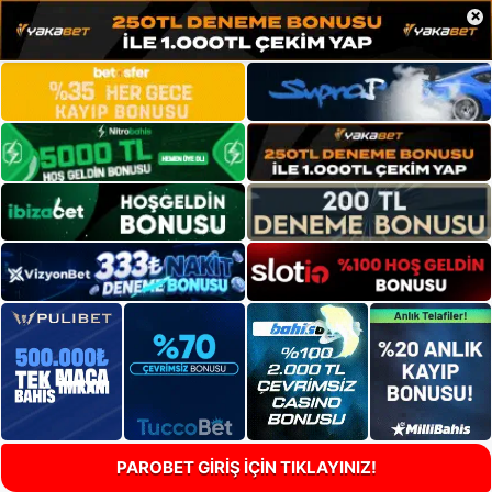
×
PAROBET GİRİŞ İÇİN TIKLAYINIZ!