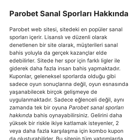
Parobet Sanal Sporları Hakkında
Parobet web sitesi, sitedeki en popüler sanal
sporları içerir. Lisanslı ve düzenli olarak
denetlenen bir site olarak, müşterileri sanal
bahis yoluyla da gerçek kazançlar elde
edebilirler. Sitede her spor için farklı ligler ile
giderek daha fazla insan bahis yapmaktadır.
Kuponlar, geleneksel sporlarda olduğu gibi
sadece oyun sonuçlarına değil, oyun esnasında
yaşanabilecek birçok gelişmeye de
uygulanmaktadır. Sadece eğlenceli değil, aynı
zamanda tek bir oyuna
Parobet sanal sporları
hakkında
bahis oynayabilirsiniz. Gelirini daha
yüksek bir riskle ikiye katlamak isteyenler, 2
veya daha fazla karşılaşma için kombo kupon
da oluşturabilirler. Bu sitenin tüm yatırımlarda