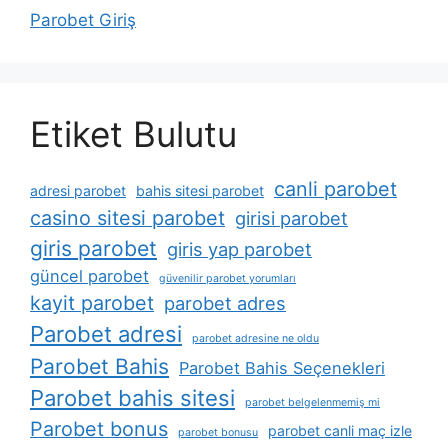
Parobet Giriş
Etiket Bulutu
canli parobet
adresi parobet
bahis sitesi parobet
casino sitesi parobet
girisi parobet
giris parobet
giris yap parobet
güncel parobet
güvenilir parobet yorumları
kayit parobet
parobet adres
Parobet adresi
parobet adresine ne oldu
Parobet Bahis
Parobet Bahis Seçenekleri
Parobet bahis sitesi
parobet belgelenmemiş mi
Parobet bonus
parobet canli maç izle
parobet bonusu