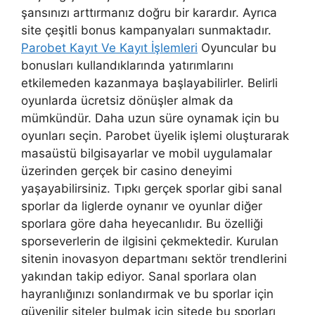
şansınızı arttırmanız doğru bir karardır. Ayrıca
site çeşitli bonus kampanyaları sunmaktadır.
Parobet Kayıt Ve Kayıt İşlemleri
Oyuncular bu
bonusları kullandıklarında yatırımlarını
etkilemeden kazanmaya başlayabilirler. Belirli
oyunlarda ücretsiz dönüşler almak da
mümkündür. Daha uzun süre oynamak için bu
oyunları seçin. Parobet üyelik işlemi oluşturarak
masaüstü bilgisayarlar ve mobil uygulamalar
üzerinden gerçek bir casino deneyimi
yaşayabilirsiniz. Tıpkı gerçek sporlar gibi sanal
sporlar da liglerde oynanır ve oyunlar diğer
sporlara göre daha heyecanlıdır. Bu özelliği
sporseverlerin de ilgisini çekmektedir. Kurulan
sitenin inovasyon departmanı sektör trendlerini
yakından takip ediyor. Sanal sporlara olan
hayranlığınızı sonlandırmak ve bu sporlar için
güvenilir siteler bulmak için sitede bu sporları