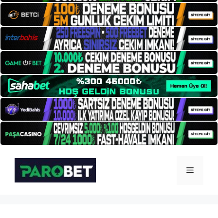
İçeriğe
atla
Menü