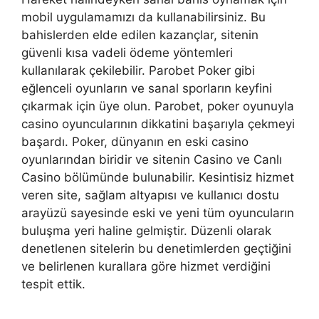
mobil uygulamamızı da kullanabilirsiniz. Bu
bahislerden elde edilen kazançlar, sitenin
güvenli kısa vadeli ödeme yöntemleri
kullanılarak çekilebilir. Parobet Poker gibi
eğlenceli oyunların ve sanal sporların keyfini
çıkarmak için üye olun. Parobet, poker oyunuyla
casino oyuncularının dikkatini başarıyla çekmeyi
başardı. Poker, dünyanın en eski casino
oyunlarından biridir ve sitenin Casino ve Canlı
Casino bölümünde bulunabilir. Kesintisiz hizmet
veren site, sağlam altyapısı ve kullanıcı dostu
arayüzü sayesinde eski ve yeni tüm oyuncuların
buluşma yeri haline gelmiştir. Düzenli olarak
denetlenen sitelerin bu denetimlerden geçtiğini
ve belirlenen kurallara göre hizmet verdiğini
tespit ettik.