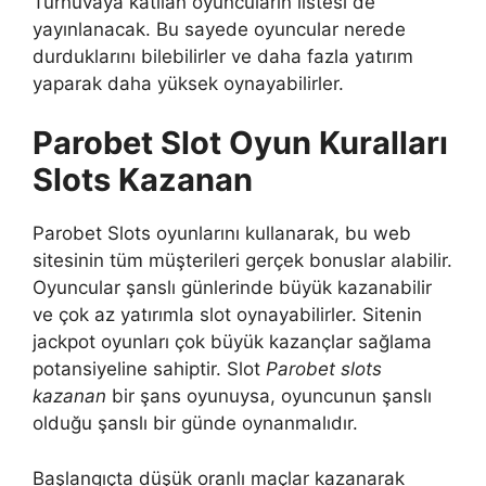
Turnuvaya katılan oyuncuların listesi de
yayınlanacak. Bu sayede oyuncular nerede
durduklarını bilebilirler ve daha fazla yatırım
yaparak daha yüksek oynayabilirler.
Parobet Slot Oyun Kuralları
Slots Kazanan
Parobet Slots oyunlarını kullanarak, bu web
sitesinin tüm müşterileri gerçek bonuslar alabilir.
Oyuncular şanslı günlerinde büyük kazanabilir
ve çok az yatırımla slot oynayabilirler. Sitenin
jackpot oyunları çok büyük kazançlar sağlama
potansiyeline sahiptir. Slot
Parobet slots
kazanan
bir şans oyunuysa, oyuncunun şanslı
olduğu şanslı bir günde oynanmalıdır.
Başlangıçta düşük oranlı maçlar kazanarak