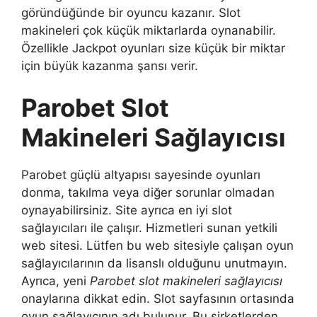
göründüğünde bir oyuncu kazanır. Slot
makineleri çok küçük miktarlarda oynanabilir.
Özellikle Jackpot oyunları size küçük bir miktar
için büyük kazanma şansı verir.
Parobet Slot
Makineleri Sağlayıcısı
Parobet güçlü altyapısı sayesinde oyunları
donma, takılma veya diğer sorunlar olmadan
oynayabilirsiniz. Site ayrıca en iyi slot
sağlayıcıları ile çalışır. Hizmetleri sunan yetkili
web sitesi. Lütfen bu web sitesiyle çalışan oyun
sağlayıcılarının da lisanslı olduğunu unutmayın.
Ayrıca, yeni
Parobet slot makineleri sağlayıcısı
onaylarına dikkat edin. Slot sayfasının ortasında
oyun sağlayıcının adı bulunur. Bu şirketlerden