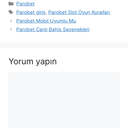
Kategoriler
Parobet
Etiketler
Parobet giriş
,
Parobet Slot Oyun Kuralları
Yazı
Parobet Mobil Uyumlu Mu
dolaşımı
Parobet Canlı Bahis Seçenekleri
Yorum yapın
Yorum