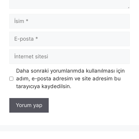
İsim
E-
posta
İnternet
sitesi
Daha sonraki yorumlarımda kullanılması için
adım, e-posta adresim ve site adresim bu
tarayıcıya kaydedilsin.