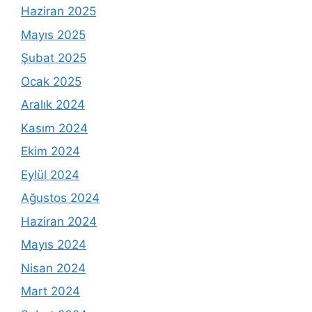
Haziran 2025
Mayıs 2025
Şubat 2025
Ocak 2025
Aralık 2024
Kasım 2024
Ekim 2024
Eylül 2024
Ağustos 2024
Haziran 2024
Mayıs 2024
Nisan 2024
Mart 2024