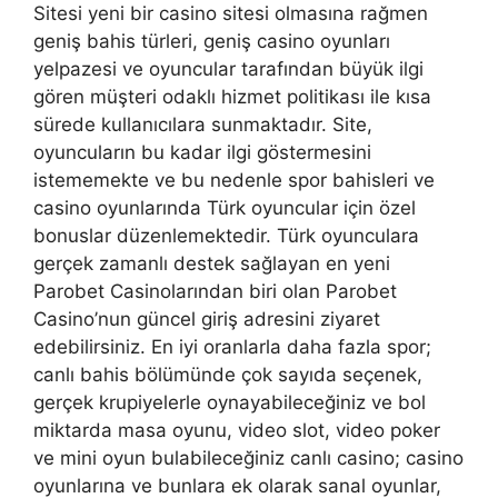
Sitesi yeni bir casino sitesi olmasına rağmen
geniş bahis türleri, geniş casino oyunları
yelpazesi ve oyuncular tarafından büyük ilgi
gören müşteri odaklı hizmet politikası ile kısa
sürede kullanıcılara sunmaktadır. Site,
oyuncuların bu kadar ilgi göstermesini
istememekte ve bu nedenle spor bahisleri ve
casino oyunlarında Türk oyuncular için özel
bonuslar düzenlemektedir. Türk oyunculara
gerçek zamanlı destek sağlayan en yeni
Parobet Casinolarından biri olan Parobet
Casino’nun güncel giriş adresini ziyaret
edebilirsiniz. En iyi oranlarla daha fazla spor;
canlı bahis bölümünde çok sayıda seçenek,
gerçek krupiyelerle oynayabileceğiniz ve bol
miktarda masa oyunu, video slot, video poker
ve mini oyun bulabileceğiniz canlı casino; casino
oyunlarına ve bunlara ek olarak sanal oyunlar,