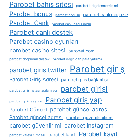
Parobet bahis sitesi
parobet belgelenmemiş mi
Parobet bonus
parobet canli maç izle
parobet bonusu
Parobet Canlı
parobet canlı bahis nedir
Parobet canlı destek
Parobet casino oyunları
parobet casino sitesi
parobet com
parobet doğrudan destek
parobet doğrudan para yatırma
Parobet giriş
parobet giris twitter
Parobet Giriş Adresi
parobet giriş bağlantısı
parobet girişi
parobet giriş hatası açılamıyor
Parobet giriş yap
parobet giriş sayfası
parobet güncel adres
Parobet Güncel
Parobet güncel adresi
parobet güvenilebilir mi
parobet güvenlir mi
parobet instagram
Parobet kayıt
parobet kayit
parobet kalesi simgesi