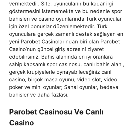
vermektedir. Site, oyuncuların bu kadar ilgi
göstermesini istememekte ve bu nedenle spor
bahisleri ve casino oyunlarında Türk oyuncular
için özel bonuslar düzenlemektedir. Türk
oyunculara gerçek zamanlı destek sağlayan en
yeni Parobet Casinolarından biri olan Parobet
Casino’nun güncel giriş adresini ziyaret
edebilirsiniz. Bahis alanında en iyi oranlara
sahip kapsamlı spor casinosu, canlı bahis alanı,
gerçek krupiyelerle oynayabileceğiniz canlı
casino, birçok masa oyunu, video slot, video
poker ve mini oyunlar; Sanal oyunlar, bedava
bahisler ve daha fazlası.
Parobet Casinosu Ve Canlı
Casino