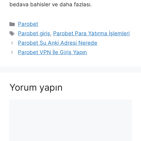
bedava bahisler ve daha fazlası.
Kategoriler
Parobet
Etiketler
Parobet giriş
,
Parobet Para Yatırma İşlemleri
Yazı
Parobet Şu Anki Adresi Nerede
dolaşımı
Parobet VPN İle Giriş Yapın
Yorum yapın
Yorum