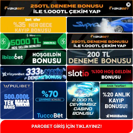
×
PAROBET GİRİŞ İÇİN TIKLAYINIZ!