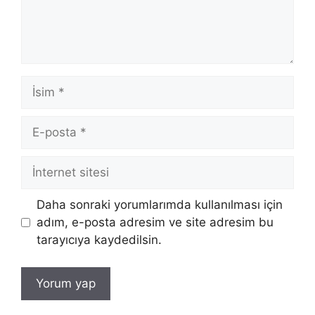
İsim
E-
posta
İnternet
sitesi
Daha sonraki yorumlarımda kullanılması için
adım, e-posta adresim ve site adresim bu
tarayıcıya kaydedilsin.