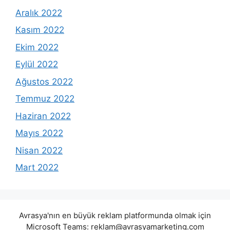
Aralık 2022
Kasım 2022
Ekim 2022
Eylül 2022
Ağustos 2022
Temmuz 2022
Haziran 2022
Mayıs 2022
Nisan 2022
Mart 2022
Avrasya'nın en büyük reklam platformunda olmak için
Microsoft Teams:
reklam@avrasyamarketing.com