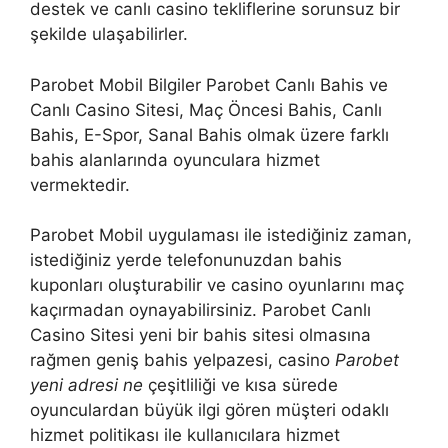
destek ve canlı casino tekliflerine sorunsuz bir
şekilde ulaşabilirler.
Parobet Mobil Bilgiler Parobet Canlı Bahis ve
Canlı Casino Sitesi, Maç Öncesi Bahis, Canlı
Bahis, E-Spor, Sanal Bahis olmak üzere farklı
bahis alanlarında oyunculara hizmet
vermektedir.
Parobet Mobil uygulaması ile istediğiniz zaman,
istediğiniz yerde telefonunuzdan bahis
kuponları oluşturabilir ve casino oyunlarını maç
kaçırmadan oynayabilirsiniz. Parobet Canlı
Casino Sitesi yeni bir bahis sitesi olmasına
rağmen geniş bahis yelpazesi, casino
Parobet
yeni adresi ne
çeşitliliği ve kısa sürede
oyunculardan büyük ilgi gören müşteri odaklı
hizmet politikası ile kullanıcılara hizmet