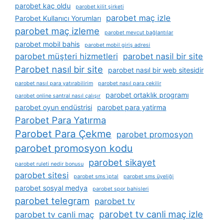
parobet kaç oldu
parobet kilit şirketi
parobet maç izle
Parobet Kullanıcı Yorumları
parobet maç izleme
parobet mevcut bağlantılar
parobet mobil bahis
parobet mobil giriş adresi
parobet müşteri hizmetleri
parobet nasil bir site
Parobet nasıl bir site
parobet nasıl bir web sitesidir
parobet nasıl para yatırabilirim
parobet nasıl para çekilir
parobet ortaklık programı
parobet online santral nasıl çalışır
parobet oyun endüstrisi
parobet para yatirma
Parobet Para Yatırma
Parobet Para Çekme
parobet promosyon
parobet promosyon kodu
parobet sikayet
parobet ruleti nedir bonusu
parobet sitesi
parobet sms i̇ptal
parobet sms üyeliği
parobet sosyal medya
parobet spor bahisleri
parobet telegram
parobet tv
parobet tv canli maç izle
parobet tv canli maç