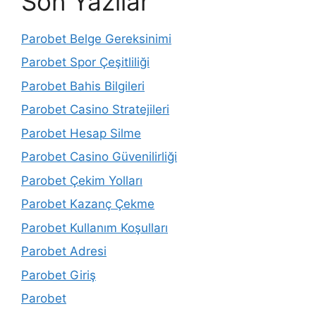
Son Yazılar
Parobet Belge Gereksinimi
Parobet Spor Çeşitliliği
Parobet Bahis Bilgileri
Parobet Casino Stratejileri
Parobet Hesap Silme
Parobet Casino Güvenilirliği
Parobet Çekim Yolları
Parobet Kazanç Çekme
Parobet Kullanım Koşulları
Parobet Adresi
Parobet Giriş
Parobet