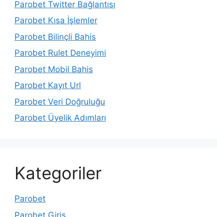
Parobet Twitter Bağlantısı
Parobet Kısa İşlemler
Parobet Bilinçli Bahis
Parobet Rulet Deneyimi
Parobet Mobil Bahis
Parobet Kayıt Url
Parobet Veri Doğruluğu
Parobet Üyelik Adımları
Kategoriler
Parobet
Parobet Giriş