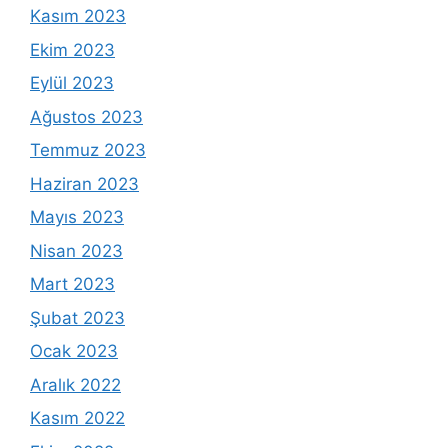
Kasım 2023
Ekim 2023
Eylül 2023
Ağustos 2023
Temmuz 2023
Haziran 2023
Mayıs 2023
Nisan 2023
Mart 2023
Şubat 2023
Ocak 2023
Aralık 2022
Kasım 2022