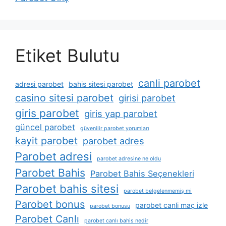
Etiket Bulutu
canli parobet
adresi parobet
bahis sitesi parobet
casino sitesi parobet
girisi parobet
giris parobet
giris yap parobet
güncel parobet
güvenilir parobet yorumları
kayit parobet
parobet adres
Parobet adresi
parobet adresine ne oldu
Parobet Bahis
Parobet Bahis Seçenekleri
Parobet bahis sitesi
parobet belgelenmemiş mi
Parobet bonus
parobet canli maç izle
parobet bonusu
Parobet Canlı
parobet canlı bahis nedir