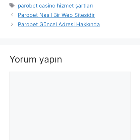
Etiketler
parobet casino hizmet şartları
Yazı
Parobet Nasıl Bir Web Sitesidir
dolaşımı
Parobet Güncel Adresi Hakkında
Yorum yapın
Yorum