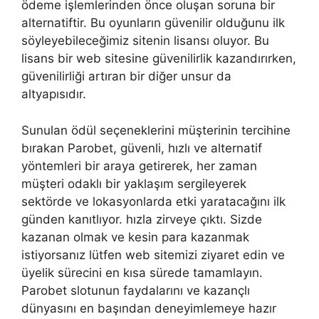
ödeme işlemlerinden önce oluşan soruna bir
alternatiftir. Bu oyunların güvenilir olduğunu ilk
söyleyebileceğimiz sitenin lisansı oluyor. Bu
lisans bir web sitesine güvenilirlik kazandırırken,
güvenilirliği artıran bir diğer unsur da
altyapısıdır.
Sunulan ödül seçeneklerini müşterinin tercihine
bırakan Parobet, güvenli, hızlı ve alternatif
yöntemleri bir araya getirerek, her zaman
müşteri odaklı bir yaklaşım sergileyerek
sektörde ve lokasyonlarda etki yaratacağını ilk
günden kanıtlıyor. hızla zirveye çıktı. Sizde
kazanan olmak ve kesin para kazanmak
istiyorsanız lütfen web sitemizi ziyaret edin ve
üyelik sürecini en kısa sürede tamamlayın.
Parobet slotunun faydalarını ve kazançlı
dünyasını en başından deneyimlemeye hazır